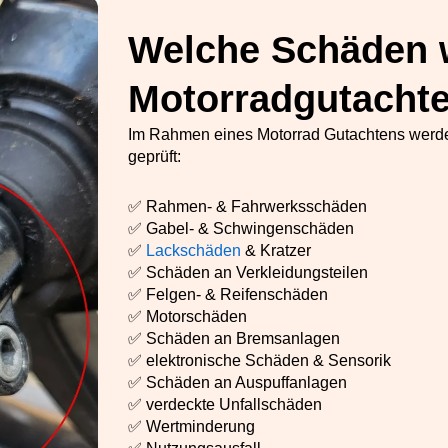
Welche Schäden 
Motorradgutacht
Im Rahmen eines Motorrad Gutachtens werde
geprüft:
✅ Rahmen- & Fahrwerksschäden
✅ Gabel- & Schwingenschäden
✅
Lackschäden
& Kratzer
✅ Schäden an Verkleidungsteilen
✅ Felgen- & Reifenschäden
✅ Motorschäden
✅ Schäden an Bremsanlagen
✅ elektronische Schäden & Sensorik
✅ Schäden an Auspuffanlagen
✅ verdeckte Unfallschäden
✅ Wertminderung