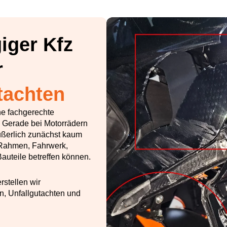
iger Kfz
r
tachten
ne fachgerechte
 Gerade bei Motorrädern
ußerlich zunächst kaum
h Rahmen, Fahrwerk,
auteile betreffen können.
rstellen wir
n, Unfallgutachten und