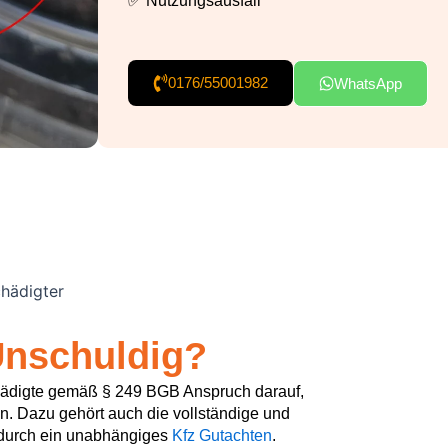
✅ Nutzungsausfall
0176/55001982
WhatsApp
chädigter
nschuldig?
hädigte gemäß § 249 BGB Anspruch darauf,
en. Dazu gehört auch die vollständige und
durch ein unabhängiges
Kfz Gutachten
.