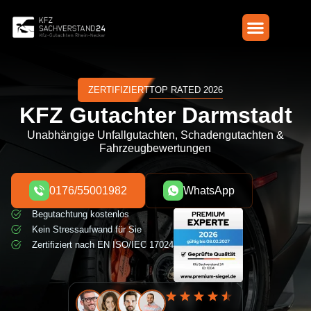
Zum
Inhalt
springen
Online-Rechner
ZERTIFIZIERT
TOP RATED 2026
KFZ Gutachter Darmstadt
Unabhängige Unfallgutachten, Schadengutachten &
Fahrzeugbewertungen
0176/55001982
WhatsApp
Begutachtung kostenlos
Kein Stressaufwand für Sie
Zertifiziert nach EN ISO/IEC 17024