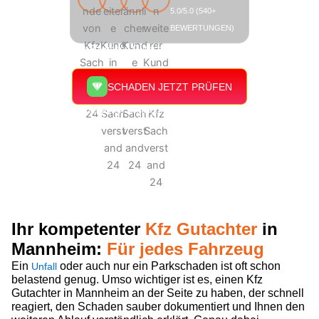
5.0/5.0 (540+
BEWERTUNGEN)
In nur 60 Sekunden Gutachten überprüfen, kostenlos.
SCHADEN JETZT PRÜFEN
Unsere gerichtsfesten Unfallgutachten von unabhängigen und
zertifizierten Kfz Gutachtern sind für Sie völlig kostenlos.
Ihr kompetenter
Kfz Gutachter
in
Mannheim:
Für jedes Fahrzeug
Ein
oder auch nur ein Parkschaden ist oft schon
Unfall
belastend genug. Umso wichtiger ist es, einen Kfz
Gutachter in Mannheim an der Seite zu haben, der schnell
reagiert, den Schaden sauber dokumentiert und Ihnen den