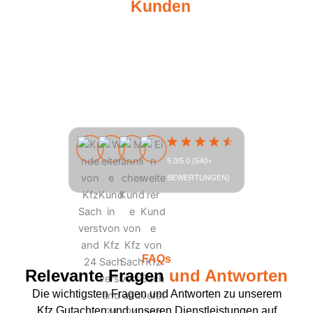
Unsere
Kunden
sagen
Unsere Kunden legen Wert auf transparente
Kommunikation, professionelle Unterstützung
und eine stressfreie Abwicklung nach dem
Unfall. Der Prozess, von der Kontaktaufnahme
bis zum fertigen Gutachten, wird dabei als
einfach, kompetent und schnell
wahrgenommen.
5.0/5.0 (540+
BEWERTUNGEN)
FAQs
Relevante Fragen
und Antworten
Die wichtigsten Fragen und Antworten zu unserem
Kfz Gutachten und unseren Dienstleistungen auf