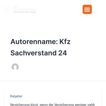
Zum
Inhalt
springen
Online-Rechner
Autorenname: Kfz
Sachverstand 24
Ratgeber
Versicherung kürzt, wenn die Versicherung weniger zahlt