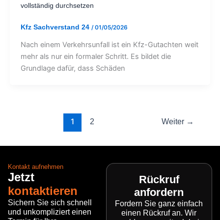
vollständig durchsetzen
Kfz Sachverstand 24
/
01/05/2026
Nach einem Verkehrsunfall ist ein Kfz-Gutachten weit
mehr als nur ein formaler Schritt. Es bildet die
Grundlage dafür, dass Schäden
1
2
Weiter
→
Kontakt aufnehmen
Jetzt
Rückruf
kontaktieren
anfordern
Sichern Sie sich schnell
Fordern Sie ganz einfach
und unkompliziert einen
einen Rückruf an. Wir