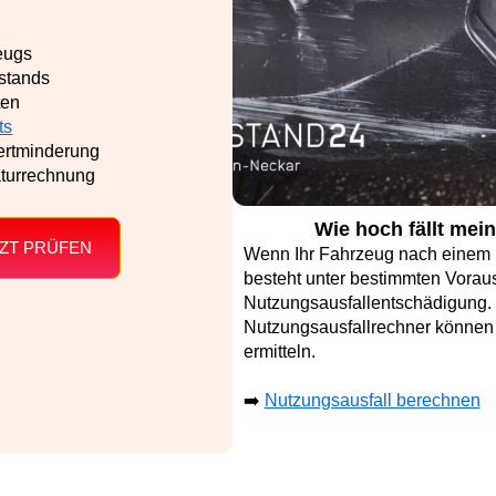
eugs
stands
ten
ts
ertminderung
aturrechnung
Wie hoch fällt mei
ZT PRÜFEN
Wenn Ihr Fahrzeug nach einem U
besteht unter bestimmten Vorau
Nutzungsausfallentschädigung.
Nutzungsausfallrechner können 
ermitteln.
➡️
Nutzungsausfall berechnen