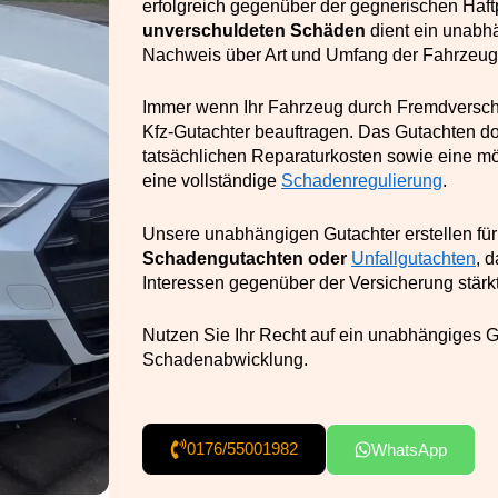
erfolgreich gegenüber der gegnerischen Haft
unverschuldeten Schäden
dient ein unabh
Nachweis über Art und Umfang der Fahrzeu
Immer wenn Ihr Fahrzeug durch Fremdverschu
Kfz-Gutachter beauftragen. Das Gutachten doku
tatsächlichen Reparaturkosten sowie eine mö
eine vollständige
Schadenregulierung
.
Unsere unabhängigen Gutachter erstellen für
Schadengutachten oder
Unfallgutachten
, 
Interessen gegenüber der Versicherung stärkt
Nutzen Sie Ihr Recht auf ein unabhängiges Gu
Schadenabwicklung.
0176/55001982
WhatsApp